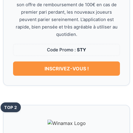
son offre de remboursement de 100€ en cas de
premier pari perdant, les nouveaux joueurs
peuvent parier sereinement. L’application est
rapide, bien pensée et très agréable à utiliser au
quotidien.
Code Promo :
STY
INSCRIVEZ-VOUS !
TOP 2