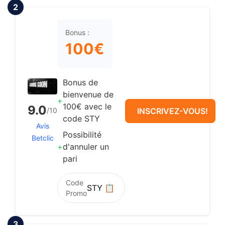
2
Bonus :
100€
Bonus de
bienvenue de
+
100€ avec le
9.0
INSCRIVEZ-VOUS!
/10
code STY
Avis
Possibilité
Betclic
+
d'annuler un
pari
Code
STY
📋
Promo
3