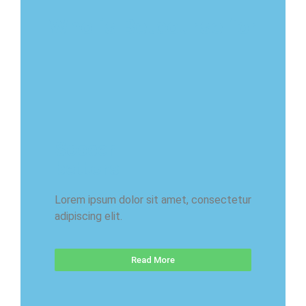
Who is Betcourse for
Soccer
bettors
Lorem ipsum dolor sit amet, consectetur
adipiscing elit.
Read More