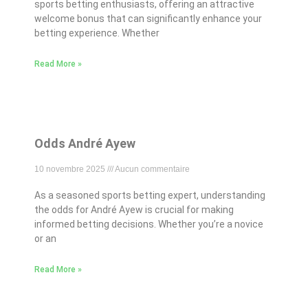
sports betting enthusiasts, offering an attractive
welcome bonus that can significantly enhance your
betting experience. Whether
Read More »
Odds André Ayew
10 novembre 2025
Aucun commentaire
As a seasoned sports betting expert, understanding
the odds for André Ayew is crucial for making
informed betting decisions. Whether you’re a novice
or an
Read More »