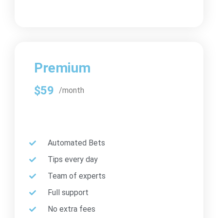
Premium
$59
/month
Automated Bets
Tips every day
Team of experts
Full support
No extra fees