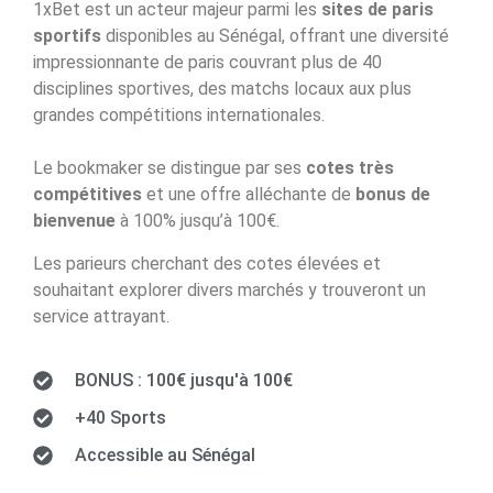
1xBet est un acteur majeur parmi les
sites de paris
sportifs
disponibles au Sénégal, offrant une diversité
impressionnante de paris couvrant plus de 40
disciplines sportives, des matchs locaux aux plus
grandes compétitions internationales.
Le bookmaker se distingue par ses
cotes très
compétitives
et une offre alléchante de
bonus de
bienvenue
à 100% jusqu’à 100€.
Les parieurs cherchant des cotes élevées et
souhaitant explorer divers marchés y trouveront un
service attrayant.
BONUS : 100€ jusqu'à 100€
+40 Sports
Accessible au Sénégal