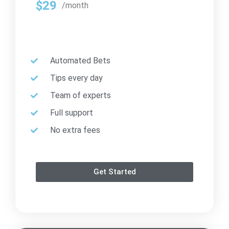
$29
/month
Automated Bets
Tips every day
Team of experts
Full support
No extra fees
Get Started