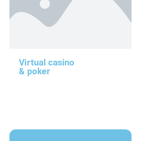
Virtual casino
& poker