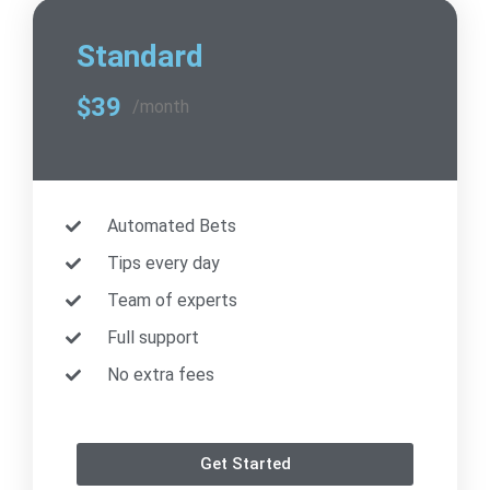
Standard
$39
/month
Automated Bets
Tips every day
Team of experts
Full support
No extra fees
Get Started