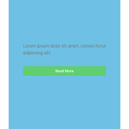
horse race
bettors
Lorem ipsum dolor sit amet, consectetur
adipiscing elit.
Read More