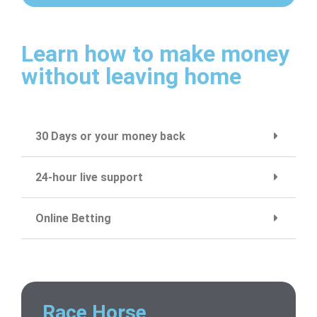
Learn how to make money
without leaving home
30 Days or your money back
24-hour live support
Online Betting
Race Horse