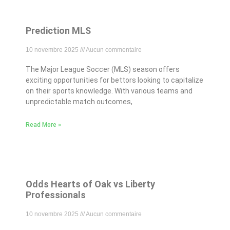
Prediction MLS
10 novembre 2025
Aucun commentaire
The Major League Soccer (MLS) season offers
exciting opportunities for bettors looking to capitalize
on their sports knowledge. With various teams and
unpredictable match outcomes,
Read More »
Odds Hearts of Oak vs Liberty
Professionals
10 novembre 2025
Aucun commentaire