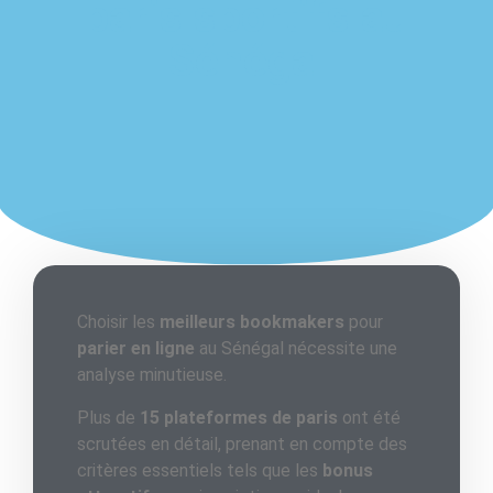
paris sportifs au
Sénégal
Choisir les
meilleurs bookmakers
pour
parier en ligne
au Sénégal nécessite une
analyse minutieuse.
Plus de
15 plateformes de paris
ont été
scrutées en détail, prenant en compte des
critères essentiels tels que les
bonus