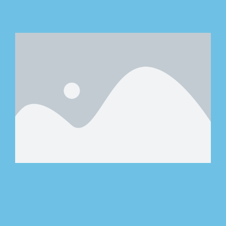
Meilleurs sites de